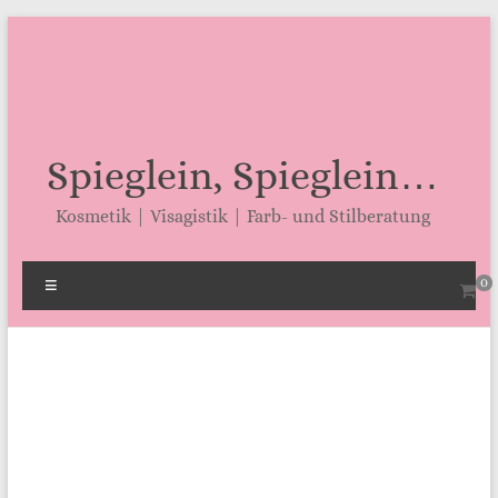
Zum
Inhalt
springen
Spieglein, Spieglein…
Kosmetik | Visagistik | Farb- und Stilberatung
Menü
0