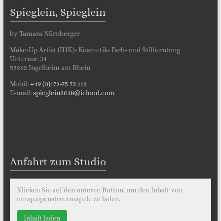
Spieglein, Spieglein
by Tamara Nürnberger
Make-Up Artist (IHK)- Kosmetik- Farb- und Stilberatung
Unteraue 34
55262 Ingelheim am Rhein
Mobil:
+49 (0)172-75 73 112
E-mail:
spieglein2018@icloud.com
Anfahrt zum Studio
Klicken Sie auf den unteren Button, um den Inhalt von
umap.openstreetmap.de zu laden.
Inhalt laden