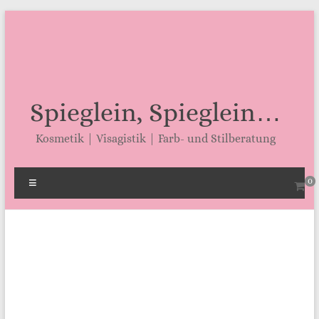
Zum
Inhalt
springen
Spieglein, Spieglein…
Kosmetik | Visagistik | Farb- und Stilberatung
Menü
0