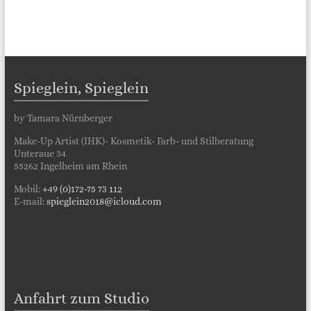
Spieglein, Spieglein
by Tamara Nürnberger
Make-Up Artist (IHK)- Kosmetik- Farb- und Stilberatung
Unteraue 34
55262 Ingelheim am Rhein
Mobil:
+49 (0)172-75 73 112
E-mail:
spieglein2018@icloud.com
Anfahrt zum Studio