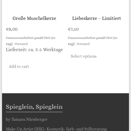
Große Muschelkerze
Liebeskerze – Limitiert
€
8,00
€
7,50
Umsatzsteuerbefreit gemäß UStG §19
Umsatzsteuerbefreit gemäß UStG §19
zzgl.
Versand
zzgl.
Versand
Lieferzeit: ca. 3-5 Werktage
Select options
Add to cart
Spieglein, Spieglein
by Tamara Nürnberger
Make-Up Artist (IHK)- Kosmetik- Farb- und Stilberatung