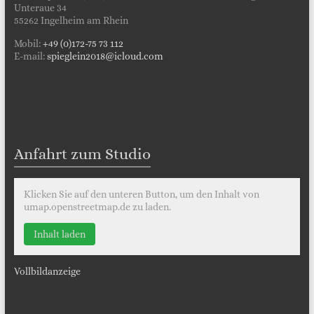
Unteraue 34
55262 Ingelheim am Rhein
Mobil:
+49 (0)172-75 73 112
E-mail:
spieglein2018@icloud.com
Anfahrt zum Studio
Klicken Sie auf den unteren Button, um den Inhalt von
umap.openstreetmap.de zu laden.
Inhalt laden
Vollbildanzeige