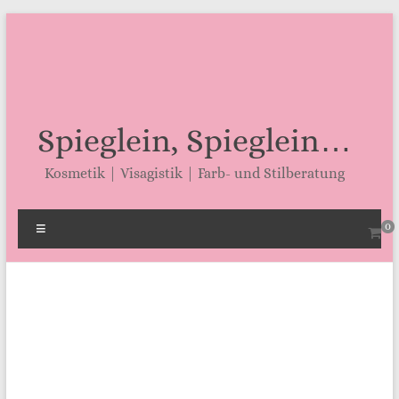
Zum
Inhalt
springen
Spieglein, Spieglein…
Kosmetik | Visagistik | Farb- und Stilberatung
Menü
0